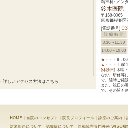
精神科･メン
鈴木医院
〒168-0065
東京都杉並区浜田
03
[電話番号]
診 療 時 間
8:30〜11:30
14:00～19:00
★
・・・9：00
▲
・・・
土曜 
[休診日]
木曜・
なお、研修等
で、随時ご確
》詳しいアクセス方法はこちら
また、祝日の
で、その旨も
HOME
|
当院のコンセプト
|
院長プロフィール
|
診療のご案内
|
対象疾患について
|
認知症について
|
自動障害専門外来 WISC知