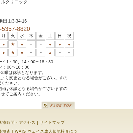
タルクリニック
山3-34-16
-5357-8820
月
火
水
木
金
土
日
祝
★
－
－
●
●
●
●
●
★
－
－
－
－
●
●
▲
〜11：30、14：00〜18：30
14：00〜18：00
金曜は休診となります。
により変更となる場合がございますの
認ください。
翌日は休診となる場合がございますの
併せてご案内ください。
診療時間・アクセス
|
サイトマップ
能検査
|
WAIS ウェイス成人知能検査につ