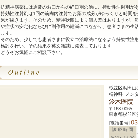
抗精神病薬には通常のお口からの経口剤の他に、持効性注射剤が
持効性注射剤は1回の筋肉内注射でお薬の成分がゆっくりと時間を
果が続きます。そのため、精神状態により個人差はありますが、
や症状の安定化ならびに副作用の軽減につながり、患者さまの生
ます。
そのため、少しでも患者さまに役立つ治療法になるよう持効性注
検討を行い、その結果を英文雑誌に発表しております。
どうぞお気軽にご相談下さい。
杉並区浜田山
精神科･メン
鈴木医院
〒168-0065
東京都杉並区浜田
03
[電話番号]
診 療 時 間